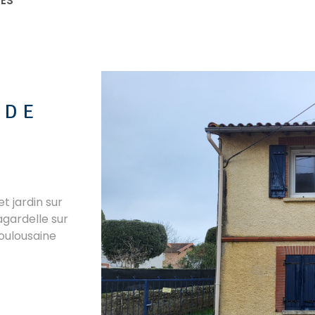
RES
 DE
t jardin sur
agardelle sur
Toulousaine
VO
s une rue
ntérieur
 existant.
le vitrage.