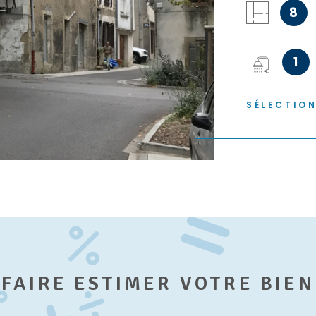
IEN
8
par des loca
entretenus e
comprennent 
1
d'archives. 
lavabo. 1er
100 m² chacu
SÉLECTIO
offrent un p
ou d'habitat
une rare opp
FAIRE ESTIMER VOTRE BIEN