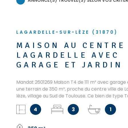
ANNONCE(S) TROUVÉE(S) SELON VOS CRITÈ
LAGARDELLE-SUR-LÈZE (31870)
MAISON AU CENTRE
LAGARDELLE AVEC
GARAGE ET JARDIN
Mandat 2601269 Maison T4 de 111 m² avec garage e
une terrain de 350 m², proche du centre ville de L
lèze, village au Sud de Toulouse. Ce bien de type 
vous est présentée par OXXIMMO, il est situé dan
4
3
1
calme, prendre en compte la remise en état de l'i
avec un agrandissement possible de de 45 m² déjà
Les menuiseries ont été remplacé par du PVC doub