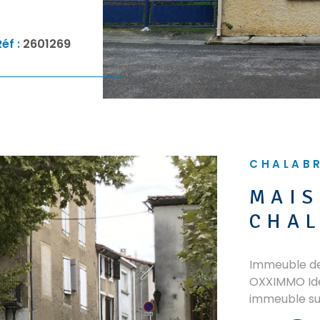
ne, une
 ce niveau
ntaire
Réf :
2601269
 une salle de
269 .
alie GAMERO
CHALABR
MAIS
CHAL
Immeuble de
OXXIMMO Idéa
immeuble sur
d'investiss