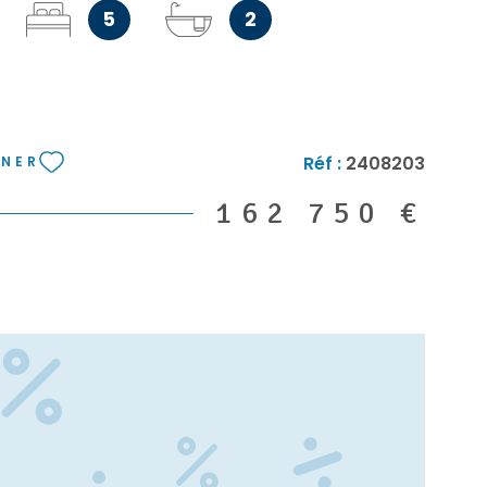
5
2
ux professionnels de 109 m², parfaitement
t adaptés à une activité de kinésithérapie. Ils
: Un espace d'accueil et d'attente. Une salle
Une salle de bains équipée avec douche, WC, et
 et 2ème étages : Deux appartements spacieux de
n, à rénover selon vos envies. Ces espaces
Réf :
2408203
NNER
otentiel remarquable pour des projets de location
ion. Ne manquez pas cette exclusivité OXXIMMO ,
162 750 €
ortunité d'investissement au cœur de Chalabre.