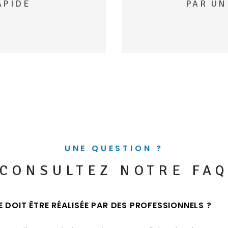
APIDE
PAR UN
IENS UNE ESTIMATION EN 4 
N POUR
2
3
UNE QUESTION ?
CONSULTEZ NOTRE FA
JE SÉLECTIONNE LE TYPE DE BIEN
IONS DE MON BIEN
 DOIT ÊTRE RÉALISÉE PAR DES PROFESSIONNELS ?
ADRESSE DU BIEN *