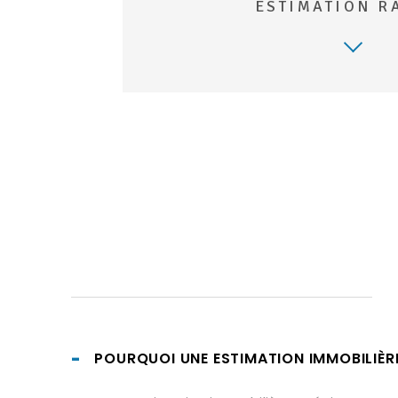
ESTIMATION R
J'OBT
JE SOUHAITE UNE ESTIMATIO
TYPE OFFRE
vendre mon bien
louer mon bien
1
JE RENSEIGNE LES INFORMAT
POURQUOI UNE ESTIMATION IMMOBILIÈRE
TYPE DE BIEN *